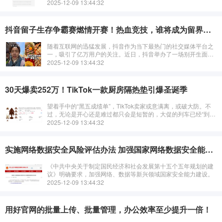
例引发了广泛关注：一位外贸业务员仅通过4封邮件，成功撬走了
2025-12-09 13:44:32
同行的大客户。这一事件不仅展现了
抖音留子生存争霸赛燃情开赛！热血竞技，谁将成为留界霸主？
随着互联网的迅猛发展，抖音作为当下最热门的社交媒体平台之
一，吸引了亿万用户的关注。近日，抖音举办了一场别开生面的
留子生存争霸赛，为广大网友带来了一场精彩绝伦的竞技盛宴。
2025-12-09 13:44:32
30天爆卖252万！TikTok一款厨房隔热垫引爆圣诞季
望着手中的“黑五成绩单”，TikTok卖家或意满离，或破大防。不
过，无论是开心还是难过都只会是短暂的，大促的列车已经“到
站”，这次的“专列”主题名为：圣诞。
2025-12-09 13:44:32
实施网络数据安全风险评估办法 加强国家网络数据安全能力建设
《中共中央关于制定国民经济和社会发展第十五个五年规划的建
议》明确要求，加强网络、数据等新兴领域国家安全能力建设。
2025-12-09 13:44:32
用好官网的批量上传、批量管理，办公效率至少提升一倍！