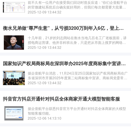
前不久有一位用户在接受我们回访时曾反应道：“你们企壹航平台
的官微建站系统后台确实挺好用的，但我们每次都需要大批量地
上传物料，实际操作起来太费时间了，你们没有开发批量处理的
2025-12-09 13:44:32
功能吗？”
衡水兄弟做“尊严生意”，从亏损3200万到年入6亿，登上欧美市场TOP
十几年前，21岁的刘志阔站在衡水当地几百名工厂老板面前，讲
授电商运营课。他并非科班出身，只是把从市面上搜罗的网络营
销内容和成功学讲座“摘抄下来，整理成PPT，自己去讲”。按刘志
2025-12-09 13:44:32
阔现在的说法，当时既没想
国家知识产权局商标局在深圳举办2025年度商标集中宣讲（第二站）
据企壹航平台消息，11月24日至25日国家知识产权局商标局在广
东省深圳市开展2025年度第二站商标集中宣讲。商标局党委常
委、副局长孙张岩，深圳市知识产权局党组成员、二级巡视员莫
2025-12-09 13:44:32
熙玲出席。
抖音官方抖店开通针对抖店全体商家开通大模型智能客服
据企壹航平台获悉抖音官方平台开通针对抖店全体商家的大模型
智能客服功能。
2025-12-06 14:13:10