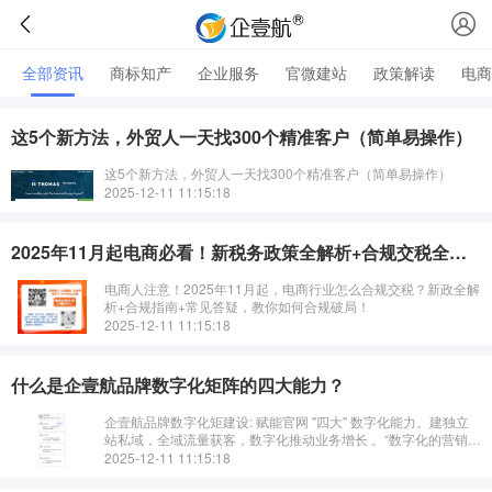
全部资讯
商标知产
企业服务
官微建站
政策解读
电商
这5个新方法，外贸人一天找300个精准客户（简单易操作）
这5个新方法，外贸人一天找300个精准客户（简单易操作）
2025-12-11 11:15:18
2025年11月起电商必看！新税务政策全解析+合规交税全攻略
电商人注意！2025年11月起，电商行业怎么合规交税？新政全解
析+合规指南+常见答疑，教你如何合规破局！
2025-12-11 11:15:18
什么是企壹航品牌数字化矩阵的四大能力？
企壹航品牌数字化矩建设: 赋能官网 "四大" 数字化能力。建独立
站私域，全域流量获客，数字化推动业务增长 。“数字化的营销最
大的特点应该是通过“连接”而达到营销的目的，而不是主要通
2025-12-11 11:15:18
过“营销”而连接客户