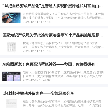
"AI把自己变成产品化”是普通人实现阶层跨越和财富自由的最优路径。
以独特的视角重新定义了人工智能在当代社会中的角色，不仅揭
示了技术的潜力，更探讨了个体与组织如何借助AI实现阶层跨越
与财富自由的路径。
2025-12-11 11:15:18
国家知识产权局关于批准对蒙哈榭等70个产品实施地理标志产品保护的公告
按照《地理标志产品保护办法》《国外地理标志产品保护办
法》，国家知识产权局组织了技术审查。经审查合格，认定蒙哈
榭等70个产品为地理标志产品，自即日起实施保护。
2025-12-11 11:15:18
AI绘图新宠！免费高清壁纸神器——秒画，你值得拥有！
随着人工智能技术的不断进步，越来越多的AI工具走进了我们的
日常生活，尤其在图像生成领域，AI绘图软件成为了许多人的“得
力助手”。如果你正在寻找一款既免费又实用、还能生成高质量壁
2025-12-09 13:44:32
纸的工具，那么今天要推荐
以4封邮件撬动外贸客户——实战经验分享
在当今竞争激烈的外贸市场中，如何高效地获取并维护客户资
源，是每一位外贸从业者必须面对的课题。近期，一个真实的案