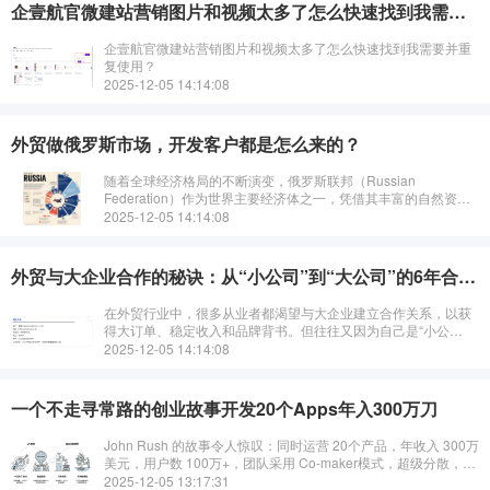
企壹航官微建站营销图片和视频太多了怎么快速找到我需要并重复使用？
企壹航官微建站营销图片和视频太多了怎么快速找到我需要并重
复使用？
2025-12-05 14:14:08
外贸做俄罗斯市场，开发客户都是怎么来的？
随着全球经济格局的不断演变，俄罗斯联邦（Russian
Federation）作为世界主要经济体之一，凭借其丰富的自然资
源、雄厚的科研基础以及日益活跃的市场潜力，正逐渐成为全球
2025-12-05 14:14:08
企业关注的重点。
外贸与大企业合作的秘诀：从“小公司”到“大公司”的6年合作启示录
在外贸行业中，很多从业者都渴望与大企业建立合作关系，以获
得大订单、稳定收入和品牌背书。但往往又因为自己是“小公
司”，而不敢轻易迈出这一步。其实，买家和卖家一样，都有自己
2025-12-05 14:14:08
的痛点和问题需要解决。关键在于，
一个不走寻常路的创业故事开发20个Apps年入300万刀
John Rush 的故事令人惊叹：同时运营 20个产品，年收入 300万
美元，用户数 100万+，团队采用 Co-maker模式，超级分散，他
不是传统创业者，而是一个“反 VC”的极简主义者。
2025-12-05 13:17:31