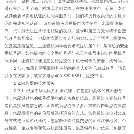
方账号（合称“第三方账号”）登录企壹航网站。
如您使用第三方账号
进行登录，为了满足网络实名制要求，在您使用发布、分享、支付
及其他要求实名认证的功能与服务前，我们将另行收集您的手机号
码以完成实名认证 。请您谨慎考虑后提供这类信息，若您拒绝提
供，您可能无法正常使用相应的功能。登录时第三方账号将于企壹
航账号相互绑定，
但您仍应通过企壹航的实名认证向阿里云提供您
的真实身份信息，
且企壹航同样会要求您提供第2.1.1.条所述的安全
手机号码。如您提供的安全手机号码与第三方账号中绑定的手机号
码不同，企壹航将使用您另行提交的手机号码作为安全手机号码。
2.1.7. 如果您需要删除和注销您的个人所有信息或账号，请您
联系在线客服，或官方电话400-825-9881，提交申请。
2.2.向您提供技术服务
2.2.1. 根据中华人民共和国法律，在您使用具体的技术服务
时，您应通过您的账号提供您的真实身份信息。您通过企壹航账号
提供真实身份信息的，企壹航为您提供了多种方式以协助您提供信
息，您应根据您的身份属性选择适合的方式。如您通过企业对公账
号方式进行实名认证的，您需向企壹航提交您的企业注册地区、企
业性质、企业名称和营业执照注册号，以及银行账户信息（包括开