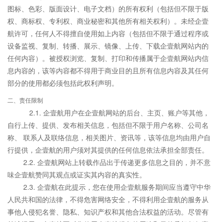
图标、色彩、版面设计、电子文档）的所有权利（包括但不限于版
权、商标权、专利权、商业秘密和其他所有相关权利）。未经企壹
航许可，任何人不得擅自使用如上内容（包括但不限于通过程序或
设备监视、复制、转播、展示、镜像、上传、下载企壹航网站内的
任何内容）。被授权浏览、复制、打印和传播属于企壹航网站内信
息内容的，该等内容都不得用于商业目的且所有信息内容及其任何
部分的使用都必须包括此权利声明。
二、责任限制
2.1. 企壹航用户在企壹航网站的后台、主页、账户等其他，
自行上传、提供、发布相关信息，包括但不限于用户名称、公司名
称、 联系人及联络信息，相关图片、资讯等，该等信息均由用户自
行提供，企壹航的用户须对其提供的任何信息依法承担全部责任。
2.2. 企壹航网站上转载作品出于传递更多信息之目的，并不意
味企壹航赞同其观点或证实其内容的真实性。
2.3. 企壹航在此提示，您在使用企壹航服务期间应当遵守中华
人民共和国的法律，不得危害网络安全，不得利用企壹航的服务从
事他人侵犯名誉、隐私、知识产权和其他合法权益的活动。尽管有