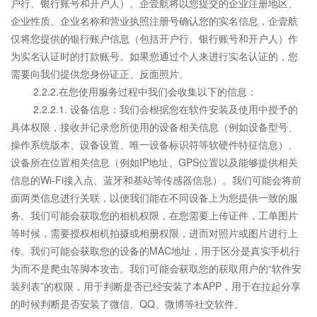
户行、银行账号和开户人）。企壹航将以您提交的企业注册地区、
企业性质、企业名称和营业执照注册号确认您的实名信息，企壹航
仅将您提供的银行账户信息（包括开户行、银行账号和开户人）作
为实名认证时的打款账号。如果您通过个人来进行实名认证的，您
需要向我们提供您身份证正、反面照片。
2.2.2.在您使用服务过程中我们会收集以下的信息：
2.2.2.1. 设备信息：我们会根据您在软件安装及使用中授予的
具体权限，接收并记录您所使用的设备相关信息（例如设备型号、
操作系统版本、设备设置、唯一设备标识符等软硬件特征信息）、
设备所在位置相关信息（例如IP地址、GPS位置以及能够提供相关
信息的Wi-Fi接入点、蓝牙和基站等传感器信息）。我们可能会将前
面两类信息进行关联，以便我们能在不同设备上为您提供一致的服
务。我们可能会获取您的相机权限，在您需要上传证件，工单图片
等时候，需要授权相机拍摄或相册权限，进而对照片或图片进行上
传。我们可能会获取您的设备的MAC地址，用于区分是真实手机行
为而不是爬虫等脚本攻击。我们可能会获取您的获取用户的“软件安
装列表”的权限，用于判断是否已经安装了本APP，用于在拉起分享
的时候判断是否安装了微信、QQ、微博等社交软件。