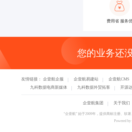
费用省 服务
您的业务还
友情链接：
企壹航企服
企壹航易建站
企壹航CMS
九科数据电商新媒体
九科数据外贸拓客
开源
企壹航集团
关于我们
“企壹航” 始于2009年，提供商标注册
Powered by