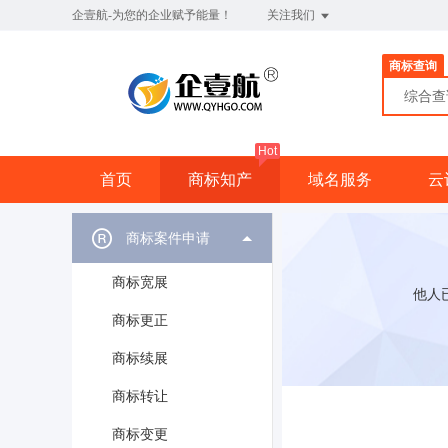
企壹航-为您的企业赋予能量！
关注我们
商标查询
综合
Hot
首页
商标知产
域名服务
云
商标案件申请
商标宽展
他人
商标更正
商标续展
商标转让
商标变更