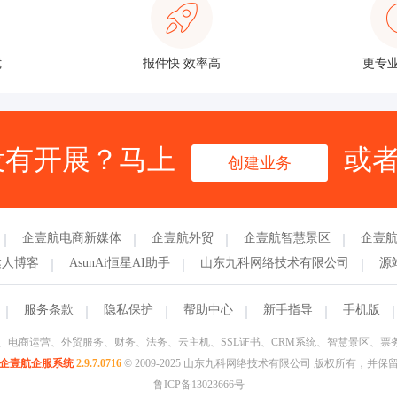
优
报件快 效率高
更专业
没有开展？马上
或
创建业务
企壹航电商新媒体
企壹航外贸
企壹航智慧景区
企壹
达人博客
AsunAi恒星AI助手
山东九科网络技术有限公司
源
服务条款
隐私保护
帮助中心
新手指导
手机版
、软著、电商运营、外贸服务、财务、法务、云主机、SSL证书、CRM系统、智慧景区、
企壹航企服系统
2.9.7.0716
© 2009-2025 山东九科网络技术有限公司 版权所有，并
鲁ICP备13023666号