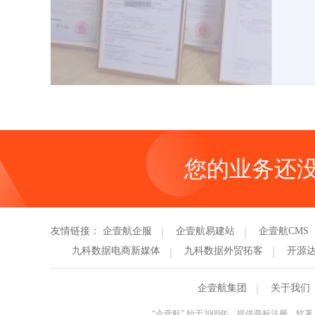
您的业务还
友情链接：
企壹航企服
企壹航易建站
企壹航CMS
九科数据电商新媒体
九科数据外贸拓客
开源
企壹航集团
关于我们
“企壹航” 始于2009年，提供商标注册