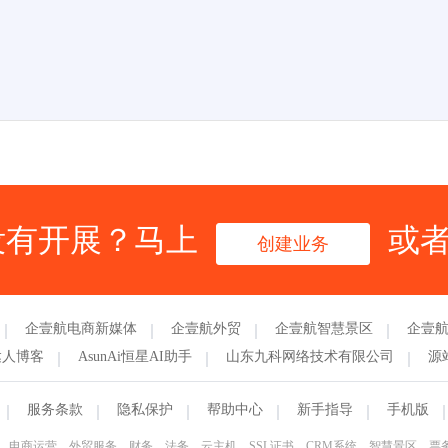
没有开展？马上
或
创建业务
企壹航电商新媒体
企壹航外贸
企壹航智慧景区
企壹
达人博客
AsunAi恒星AI助手
山东九科网络技术有限公司
源
服务条款
隐私保护
帮助中心
新手指导
手机版
、软著、电商运营、外贸服务、财务、法务、云主机、SSL证书、CRM系统、智慧景区、