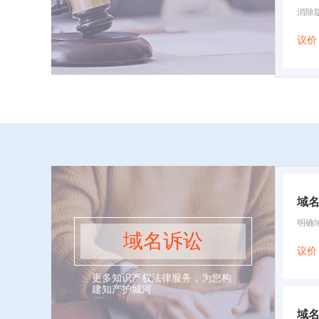
消除
议价
域
明确
域名诉讼
议价
更多知识产权法律服务，为您构
建知产护城河
域