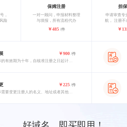
保姆注册
担
请号，
一对一顾问，申报材料整理
申请审查专
风险
与填报，所有流程代办
航， 注册
￥485
￥13
/件
展
￥900
/件
注册商标的有效期为十年，自核准注册之日起计算。注册商标有效期满，需要继续使用的应申请商标续展，商标到期前12个月内应办理续展，约2-3个月核准完成。
更
￥225
/件
注册商标需要变更注册人的名义、地址或者其他注册事项的，应当提出变更申请。变更商标注册人名义或地址的，商标注册人应将其全部注册商标一并变更，约3-5个月核准完成。
好域名，即买即用！