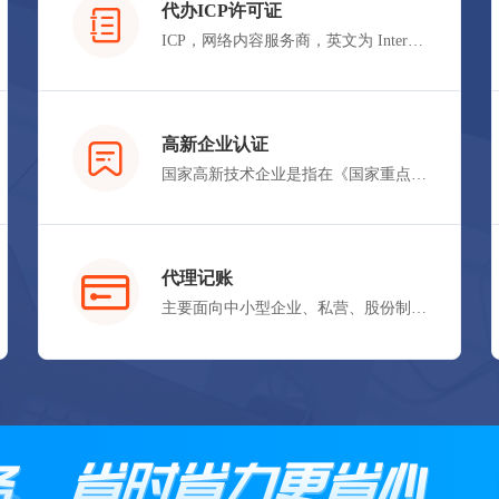
代办ICP许可证
ICP，网络内容服务商，英文为 Internet Content Provider,即向广大用户提供ICP信息业务和增值业务的电信运营商。所谓ICP信息服务，是指通过ICP向上网用户提供信息的服务活动，其必须具备的证书即为ICP证。
立即体验
高新企业认证
国家高新技术企业是指在《国家重点支持的高新技术领域》内，持续进行研究开发与技术成果转化，形成企业核心自主知识产权，并以此为基础开展经营活动，在中国境内（不包括港、澳、台地区）注册一年以上的居民企业。
立即体验
代理记账
主要面向中小型企业、私营、股份制等在京投资设立的办事机构及有发展潜能的创业家，并由经验丰富、业务熟练、责任心强的会计专业团队为您提供优质的会计服务。
立即体验