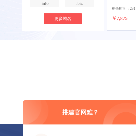
.info
.biz
剩余时间：231
￥7,875
更多域名
搭建官网难？