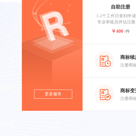
自助注册
1-2个工作日拿到申
专业审核员评估注册
￥400
/件
商标续
商标变
更多服务